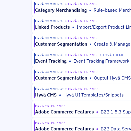
HYVÄ COMMERCE
•
HYVÄ ENTERPRISE
Category Merchandising
•
Rule-based Merch
HYVÄ COMMERCE
•
HYVÄ ENTERPRISE
Linked Products
•
Import/Export Product Li
HYVÄ COMMERCE
•
HYVÄ ENTERPRISE
Customer Segmentation
•
Create & Manage
HYVÄ COMMERCE
•
HYVÄ ENTERPRISE
•
HYVÄ THEME
Event Tracking
•
Event Tracking Framework
HYVÄ COMMERCE
•
HYVÄ ENTERPRISE
Customer Segmentation
•
Ouptut Hyvä CMS
HYVÄ COMMERCE
•
HYVÄ ENTERPRISE
Hyvä CMS
•
Hyvä UI Templates/Snippets
HYVÄ ENTERPRISE
Adobe Commerce Features
•
B2B 1.5.3 Sup
HYVÄ ENTERPRISE
Adobe Commerce Features
•
B2B Data Serv