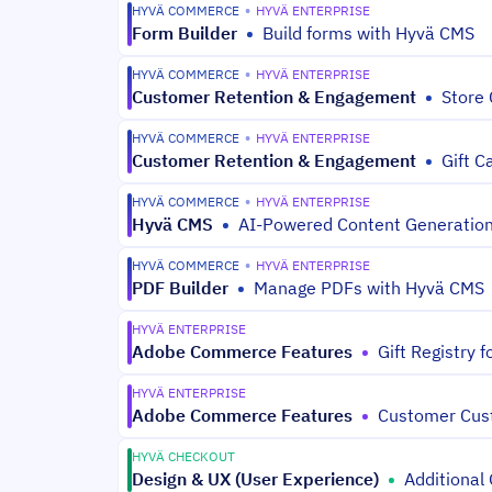
HYVÄ COMMERCE
•
HYVÄ ENTERPRISE
Form Builder
•
Build forms with Hyvä CMS
HYVÄ COMMERCE
•
HYVÄ ENTERPRISE
Customer Retention & Engagement
•
Store 
HYVÄ COMMERCE
•
HYVÄ ENTERPRISE
Customer Retention & Engagement
•
Gift C
HYVÄ COMMERCE
•
HYVÄ ENTERPRISE
Hyvä CMS
•
AI-Powered Content Generation
HYVÄ COMMERCE
•
HYVÄ ENTERPRISE
PDF Builder
•
Manage PDFs with Hyvä CMS
HYVÄ ENTERPRISE
Adobe Commerce Features
•
Gift Registry 
HYVÄ ENTERPRISE
Adobe Commerce Features
•
Customer Cust
HYVÄ CHECKOUT
Design & UX (User Experience)
•
Additional