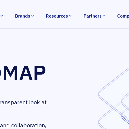
Brands
Resources
Partners
Comp
DMAP
ansparent look at
 and collaboration,