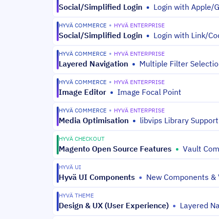
Social/Simplified Login
•
Login with Apple/
HYVÄ COMMERCE
•
HYVÄ ENTERPRISE
Social/Simplified Login
•
Login with Link/Co
HYVÄ COMMERCE
•
HYVÄ ENTERPRISE
Layered Navigation
•
Multiple Filter Select
HYVÄ COMMERCE
•
HYVÄ ENTERPRISE
Image Editor
•
Image Focal Point
HYVÄ COMMERCE
•
HYVÄ ENTERPRISE
Media Optimisation
•
libvips Library Support
HYVÄ CHECKOUT
Magento Open Source Features
•
Vault Com
HYVÄ UI
Hyvä UI Components
•
New Components & V
HYVÄ THEME
Design & UX (User Experience)
•
Layered Na